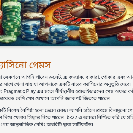
্যাসিনো গেমস
 সেকশনে আপনি পাবেন রুলেট, ব্ল্যাকজ্যাক, বাকারা, পোকার এবং 
সাথে খেলা যায় যা আপনাকে একটি বাস্তব ক্যাসিনোর অনুভূতি দেবে। bk
 Pragmatic Play এর মতো শীর্ষস্থানীয় প্রোভাইডারদের গেম অফার 
হাজারেরও বেশি গেম যেখানে আপনি জ্যাকপট জিততে পারেন।
একটি বিশেষ বৈশিষ্ট্য হলো ডেমো মোড। আপনি চাইলে প্রথমে বিনামূল্যে 
য়ে খেলার সিদ্ধান্ত নিতে পারেন। bk22 এ আমরা নিশ্চিত করি যে প্র
গেম আন্তর্জাতিক গেমিং অথরিটি দ্বারা সার্টিফাইড।