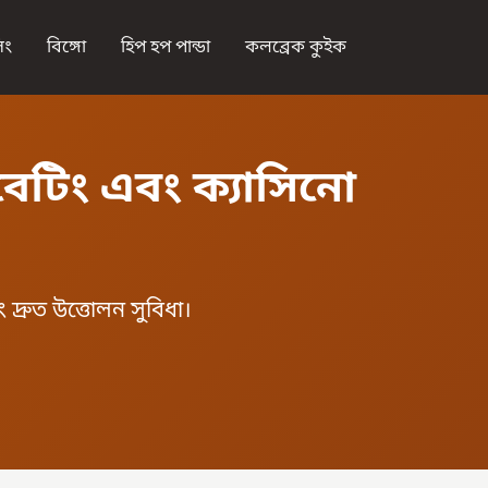
িং
বিঙ্গো
হিপ হপ পান্ডা
কলব্রেক কুইক
বেটিং এবং ক্যাসিনো
্রুত উত্তোলন সুবিধা।