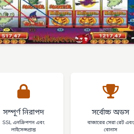
সম্পূর্ণ নিরাপদ
সর্বোচ্চ অডস
SSL এনক্রিপশন এবং
বাজারের সেরা রেট এবং
লাইসেন্সপ্রাপ্ত
বোনাস