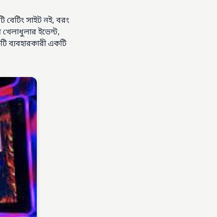
ি বেটিং সাইট নই, বরং
 খেলাধুলার ইভেন্ট,
টি ব্যবহারকারী একটি